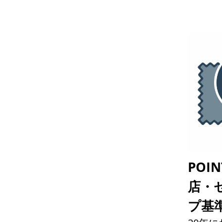
POI
店・
プ基