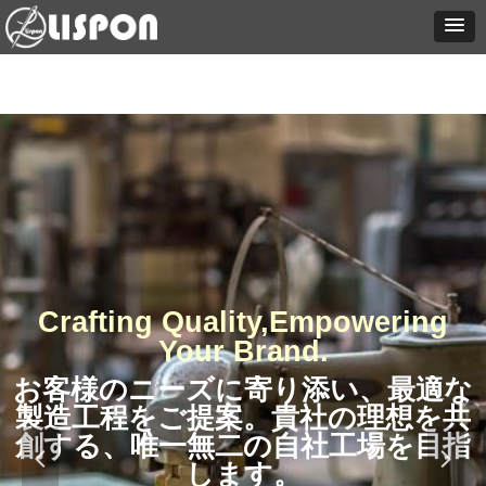
Crafting Quality,Empowering
Your Brand.
お客様のニーズに寄り添い、最適な
製造工程をご提案。貴社の理想を共
創する、唯一無二の自社工場を目指
넳
넲
します。