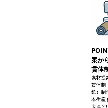
POI
案か
貫体
素材提
貫体制
紙）制
本生産
大連と