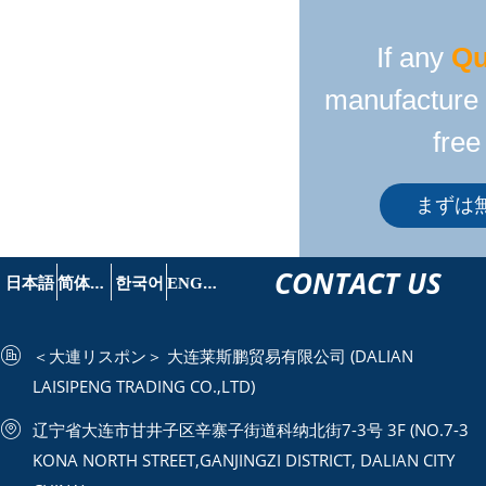
If any
Qu
manufacture o
free
まずは
CONTACT US
简
体中文
E
NGLISH
日本語
한국어
＜大連リスポン＞ 大连莱斯鹏贸易有限公司 (DALIAN
LAISIPENG TRADING CO.,LTD)
辽宁省大连市甘井子区辛寨子街道科纳北街7-3号 3F (NO.7-3
KONA NORTH STREET,GANJINGZI DISTRICT, DALIAN CITY