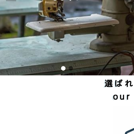
選ば
our