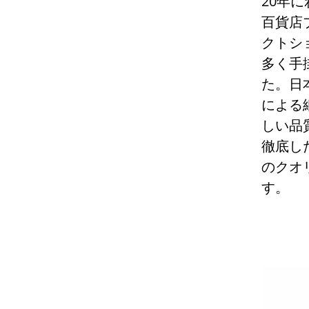
20年
百貨店
クトシ
多く手
た。日
による
しい品
徹底し
のクオ
す。