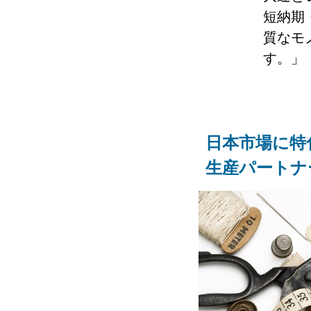
短納期
質なモ
す。」
日本市場に特
生産パートナ